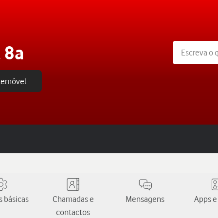
 8a
elemóvel
 básicas
Chamadas e
Mensagens
Apps e
contactos