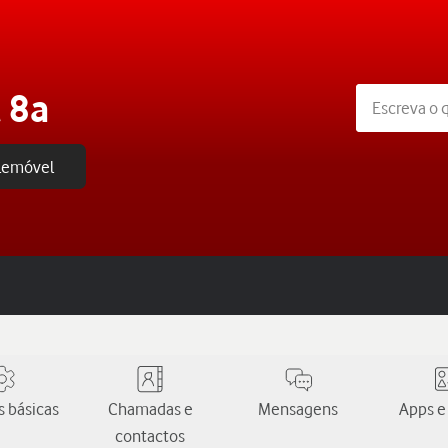
 8a
elemóvel
 básicas
Chamadas e
Mensagens
Apps e
contactos