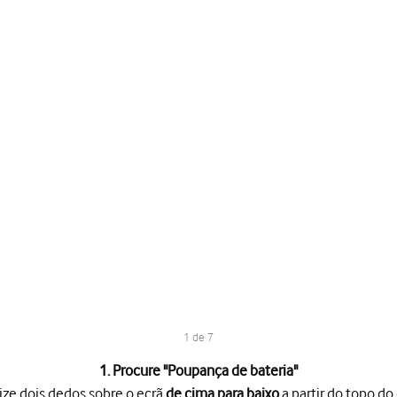
1 de 7
1. Procure "
Poupança de bateria
"
ize dois dedos sobre o ecrã
de cima para baixo
a partir do topo do 