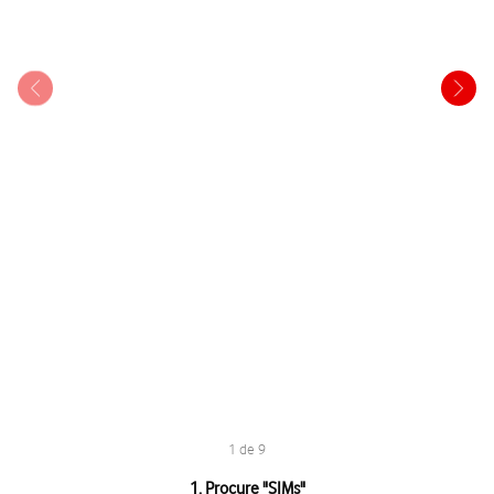
1 de 9
1 de 9
1. Procure "
SIMs
"