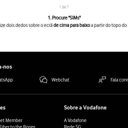
1 de 7
1. Procure "
SIMs
"
ize dois dedos sobre o ecrã
de cima para baixo
a partir do topo do 
o ecrã
de cima para baixo
a partir do topo do ecrã.
es
.
SIM
.
a-nos
 "Roaming"
para ativar ou desativar a função.
deslize o dedo de baixo para cima
a partir da base do ecrã.
atsApp
Webchat
Fala con
es
Sobre a Vodafone
et Member
A Vodafone
Fiber to the Room
Rede 5G