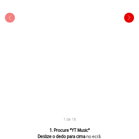
1 de 16
1 de 16
1. Procure "
YT Music
"
Deslize o dedo para cima
no ecrã.