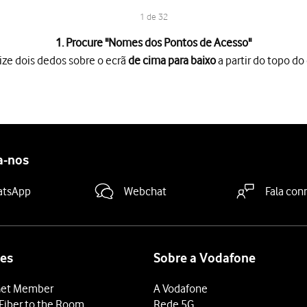
1 de 32
1. Procure "
Nomes dos Pontos de Acesso
"
ize dois dedos sobre o ecrã
de cima para baixo
a partir do topo do 
o ecrã
de cima para baixo
a partir do topo do ecrã.
es
.
SIM
.
a-nos
de Acesso
.
gação de dados
.
atsApp
Webchat
Fala con
e prima
OK
.
S
e prima
OK
.
.pt
es
Sobre a Vodafone
.
et Member
A Vodafone
ima
OK
.
Fiber to the Room
Rede 5G