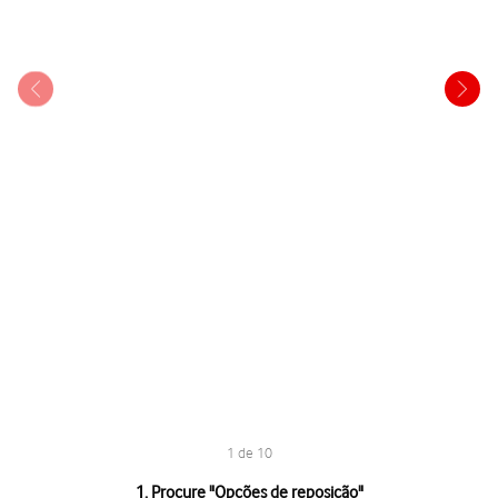
1 de 10
1 de 10
1. Procure "
Opções de reposição
"