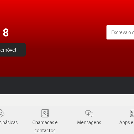
 8
elemóvel
 básicas
Chamadas e
Mensagens
Apps e
contactos