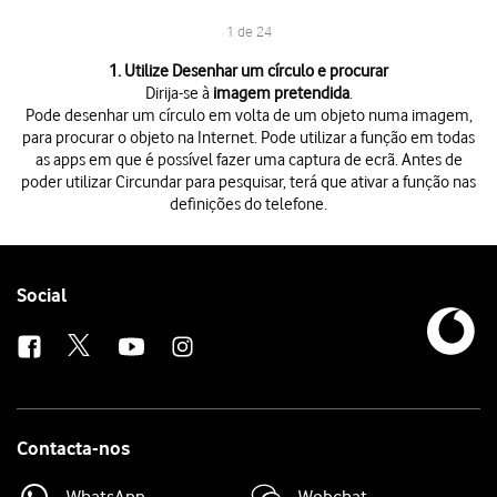
1 de 24
1 de 24
1. Utilize Desenhar um círculo e procurar
Dirija-se à
imagem pretendida
.
Pode desenhar um círculo em volta de um objeto numa imagem,
para procurar o objeto na Internet. Pode utilizar a função em todas
as apps em que é possível fazer uma captura de ecrã. Antes de
poder utilizar Circundar para pesquisar, terá que ativar a função nas
definições do telefone.
Dirija-se à
imagem pretendida
.
Pode desenhar um círculo em volta de um objeto numa imagem, para proc
Prima na parte inferior
do ecrã, durante uns instantes.
Desenhe
um círculo
em volta do objeto pretendido na imagem e utiliz
Follow
Social
Siga
as indicações no ecrã
para utilizar os resultados da pesquisa.
us
Prima
o ícone de encerramento
para voltar à imagem.
Prima na parte inferior
do ecrã, durante uns instantes.
Prima
o ícone de música
para iniciar a procura.
Pode procurar informações sobre a música que é reproduzida nas suas 
Siga
as indicações no ecrã
para utilizar os resultados da pesquisa.
Dirija-se à
imagem do ecrã pretendida
que quer traduzir.
Contacta-nos
Pode obter uma tradução de texto normal e de texto numa imagem que
Prima na parte inferior
do ecrã, durante uns instantes.
WhatsApp
Webchat