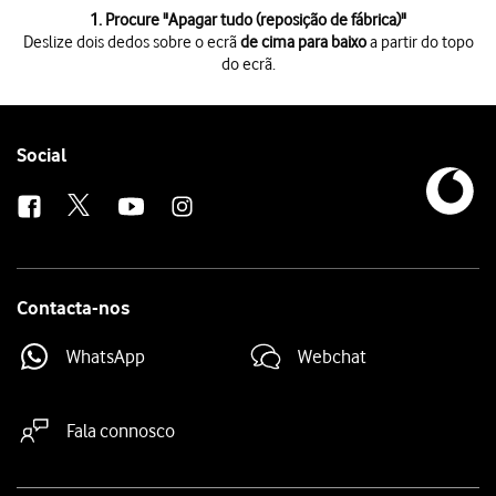
1 de 7
1. Procure "
Apagar tudo (reposição de fábrica)
"
Deslize dois dedos sobre o ecrã
de cima para baixo
a partir do topo
do ecrã.
Deslize dois dedos sobre o ecrã
de cima para baixo
a partir do topo do 
Prima
o ícone de definições
.
Prima
Sistema
.
Prima
Opções de reposição
.
Follow
Social
Prima
Apagar tudo (reposição de fábrica)
.
us
Prima
Apagar todos os dados
.
Prima
Apagar todos os dados
. Aguarde um momento enquanto o telefone
Contacta-nos
WhatsApp
Webchat
Fala connosco