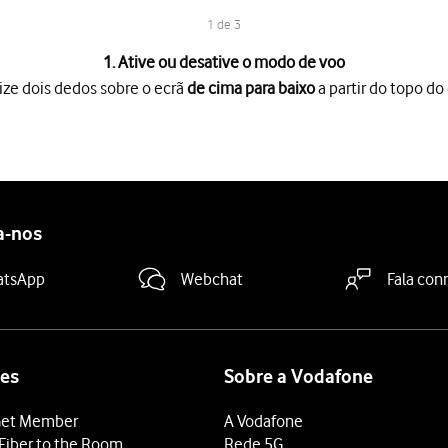
1 de 3
1. Ative ou desative o modo de voo
ize dois dedos sobre o ecrã
de cima para baixo
a partir do topo do 
o ecrã
de cima para baixo
a partir do topo do ecrã.
e voo
para ativar ou desativar a função.
deslize o dedo de baixo para cima
a partir da base do ecrã.
a-nos
atsApp
Webchat
Fala con
es
Sobre a Vodafone
et Member
A Vodafone
Fiber to the Room
Rede 5G