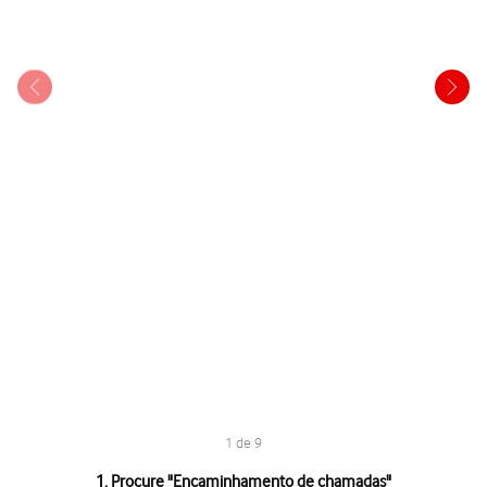
1 de 9
1 de 9
1. Procure "
Encaminhamento de chamadas
"