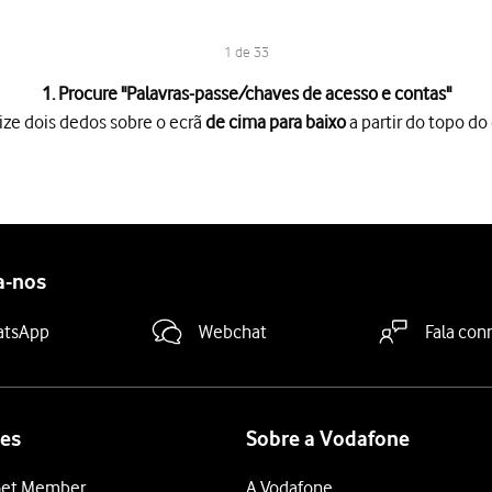
1 de 33
1. Procure "
Palavras-passe/chaves de acesso e contas
"
ize dois dedos sobre o ecrã
de cima para baixo
a partir do topo do 
o ecrã
de cima para baixo
a partir do topo do ecrã.
es
.
ves de acesso e contas
.
a-nos
duza o seu endereço de email"
e introduza o seu endereço de e-m
atsApp
Webchat
Fala con
ra-passe"
e introduza a password da sua conta de e-mail.
magem
, a sua conta foi identificada e configurada automaticamente
de utilizador"
e introduza o nome de utilizador da sua conta de e
es
Sobre a Vodafone
dor"
e introduza o nome do servidor de receção do fornecedor de 
et Member
A Vodafone
"
e prima
.