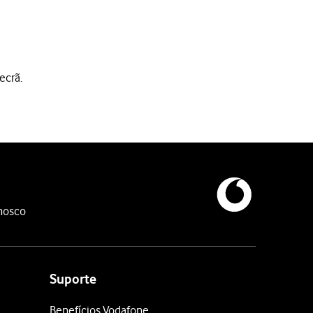
ecrã.
ail.
nosco
. Siga as indicações no ecrã para introduzir informações adiciona
-mail.
Suporte
e-mail.
Benefícios Vodafone