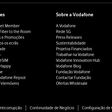
dida
.
ede Wi-Fi e prima
Ligar
.
de Wi-Fi disponível, pode em alternativa utilizar a rede móvel.
es
Sobre a Vodafone
et Member
A Vodafone
r uma criança, deve seguir as indicações no ecrã para configurar o
Fiber to the Room
Rede 5G
ã
para terminar a ativação.
s e Promoções
Press Releases
os os ecrãs
Sustentabilidade
dade
Projetos Financiados
a
Trabalhar na Vodafone
 eSIM
Vodafone Innovation Hub
 Happy
Vodafone Blog
ne
Fundação Vodafone
odafone Repsol
Contactar Fundação
Telemóveis
Ofertas Wholesale
Anticorrupção
Continuidade de Negócio
Configuração de