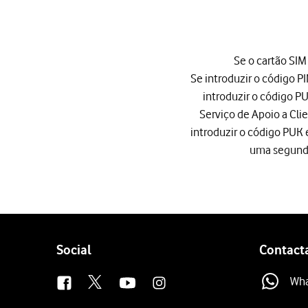
1 de 10
Se o cartão SIM
Se introduzir o código PI
introduzir o código P
Serviço de Apoio a Cli
introduzir o código PUK 
uma segunda
Se o cartão SIM estiver b
Se introduzir o código PI
Prima
o ícone de funções
Prima
a seta para a direita
Prima
o idioma pretendid
Follow
Social
Contact
Prima
a área ou país pret
us
Prima
Ignorar
.
Wh
Pode também
transferir