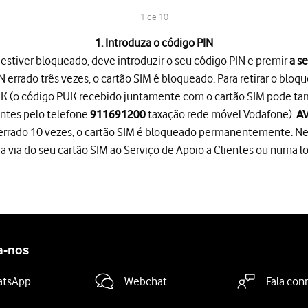
1 de 10
1. Introduza o código PIN
 estiver bloqueado, deve introduzir o seu código PIN e premir
a se
N errado três vezes, o cartão SIM é bloqueado. Para retirar o bloq
UK (o código PUK recebido juntamente com o cartão SIM pode ta
entes pelo telefone
taxação rede móvel Vodafone).
911691200
A
errado 10 vezes, o cartão SIM é bloqueado permanentemente. Nes
 via do seu cartão SIM ao Serviço de Apoio a Clientes ou numa lo
loqueado, deve introduzir o seu código PIN e premir
a seta para a d
N errado três vezes, o cartão SIM é bloqueado. Para retirar o bl
 de ajuda
e siga as indicações no ecrã para escolher as definições
.
o
.
a-nos
endido
.
atsApp
Webchat
Fala con
 conteúdo de outro telefone
ou restabelecer conteúdo de uma cóp