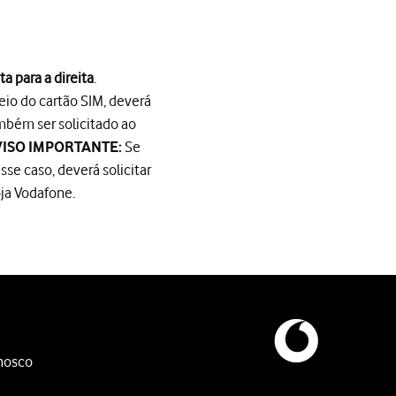
ta para a direita
.
ueio do cartão SIM, deverá
mbém ser solicitado ao
Se
VISO IMPORTANTE:
se caso, deverá solicitar
ja Vodafone.
ireita
.
oqueio do cartão SIM, deverá introduzir o código PUK (o código P
 pretendidas.
nosco
ia de segurança Google One.