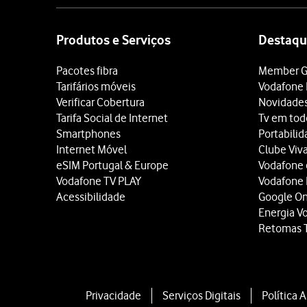
Prima
a rede Wi-Fi preten
Site
Introduza a password da r
map
Se não houver qualquer re
Produtos e Serviços
Destaqu
Prima
Para mim
.
Pacotes fibra
Member G
Se o telefone for usado po
Tarifários móveis
Vodafone 
Siga as
indicações no ecr
Verificar Cobertura
Novidade
Tarifa Social de Internet
Tv em tod
Smartphones
Portabili
Internet Móvel
Clube Viv
eSIM Portugal & Europe
Vodafone
Vodafone TV PLAY
Vodafone
Acessibilidade
Google O
Energia V
Retomas 
Privacidade
Serviços Digitais
Política 