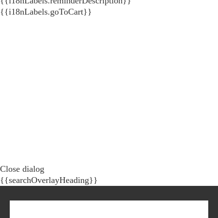
{{i18nLabels.reminderDescription}}
{{i18nLabels.goToCart}}
Close dialog
{{searchOverlayHeading}}