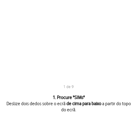
1 de 9
1 de 9
1. Procure "
SIMs
"
Deslize dois dedos sobre o ecrã
de cima para baixo
a partir do topo
do ecrã.
Deslize dois dedos sobre o ecrã
de cima para baixo
a partir do topo do 
Prima
o ícone de definições
.
Prima
Rede e Internet
.
Prima
SIMs
.