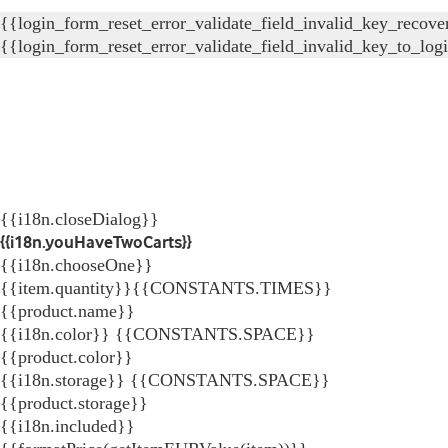
{{login_form_reset_error_validate_field_invalid_key_recove
{{login_form_reset_error_validate_field_invalid_key_to_log
{{i18n.closeDialog}}
{{i18n.youHaveTwoCarts}}
{{i18n.chooseOne}}
{{item.quantity}}{{CONSTANTS.TIMES}}
{{product.name}}
{{i18n.color}} {{CONSTANTS.SPACE}}
{{product.color}}
{{i18n.storage}} {{CONSTANTS.SPACE}}
{{product.storage}}
{{i18n.included}}