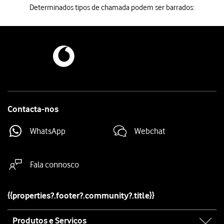
Determinados tipos de chamada podem ser barrados:
Determinados tipos de chamada podem ser barrados:
Chamadas efetuadas, chamadas internacionais, chamadas internaciona
Se escolher as chamadas internacionais exceto para Portugal, não pod
Não é possível ativar ou desativar manualmente o barramento de cham
Contacta-nos
WhatsApp
Webchat
Fala connosco
{{properties?.footer?.community?.title}}
Site
Produtos e Serviços