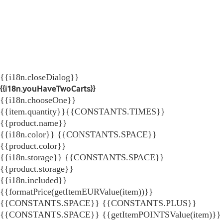
{{i18n.closeDialog}}
{{i18n.youHaveTwoCarts}}
{{i18n.chooseOne}}
{{item.quantity}}{{CONSTANTS.TIMES}}
{{product.name}}
{{i18n.color}} {{CONSTANTS.SPACE}}
{{product.color}}
{{i18n.storage}} {{CONSTANTS.SPACE}}
{{product.storage}}
{{i18n.included}}
{{formatPrice(getItemEURValue(item))}}
{{CONSTANTS.SPACE}} {{CONSTANTS.PLUS}}
{{CONSTANTS.SPACE}} {{getItemPOINTSValue(item)}}