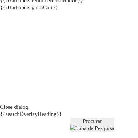
{{i18nLabels.reminderDescription}}
{{i18nLabels.goToCart}}
Close dialog
{{searchOverlayHeading}}
Procurar