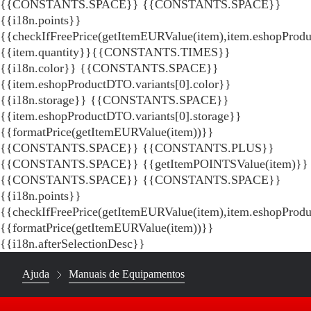
{{CONSTANTS.SPACE}}
{{CONSTANTS.SPACE}}
{{i18n.points}}
{{checkIfFreePrice(getItemEURValue(item),item.eshopProdu
{{item.quantity}}{{CONSTANTS.TIMES}}
{{i18n.color}} {{CONSTANTS.SPACE}}
{{item.eshopProductDTO.variants[0].color}}
{{i18n.storage}} {{CONSTANTS.SPACE}}
{{item.eshopProductDTO.variants[0].storage}}
{{formatPrice(getItemEURValue(item))}}
{{CONSTANTS.SPACE}} {{CONSTANTS.PLUS}}
{{CONSTANTS.SPACE}} {{getItemPOINTSValue(item)}}
{{CONSTANTS.SPACE}}
{{CONSTANTS.SPACE}}
{{i18n.points}}
{{checkIfFreePrice(getItemEURValue(item),item.eshopProd
{{formatPrice(getItemEURValue(item))}}
{{i18n.afterSelectionDesc}}
Ajuda
Manuais de Equipamentos