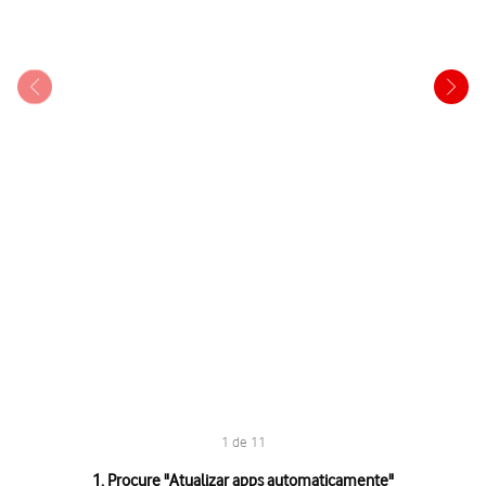
1 de 11
1 de 11
1. Procure "
Atualizar apps automaticamente
"