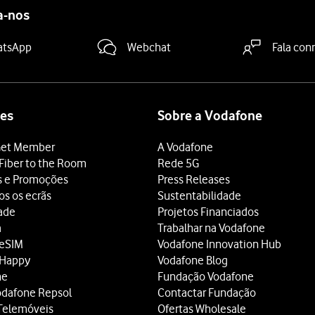
a-nos
atsApp
Webchat
Fala con
es
Sobre a Vodafone
et Member
A Vodafone
Fiber to the Room
Rede 5G
s e Promoções
Press Releases
os os ecrãs
Sustentabilidade
dade
Projetos Financiados
a
Trabalhar na Vodafone
 eSIM
Vodafone Innovation Hub
 Happy
Vodafone Blog
ne
Fundação Vodafone
odafone Repsol
Contactar Fundação
Telemóveis
Ofertas Wholesale