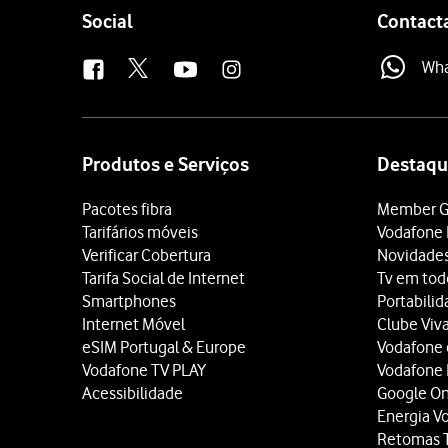
Follow
Social
Contact
us
Wh
Site
map
Produtos e Serviços
Destaqu
Pacotes fibra
Member G
Tarifários móveis
Vodafone 
Verificar Cobertura
Novidade
Tarifa Social de Internet
Tv em tod
Smartphones
Portabili
Internet Móvel
Clube Viv
eSIM Portugal & Europe
Vodafone
Vodafone TV PLAY
Vodafone
Acessibilidade
Google O
Energia V
Retomas 