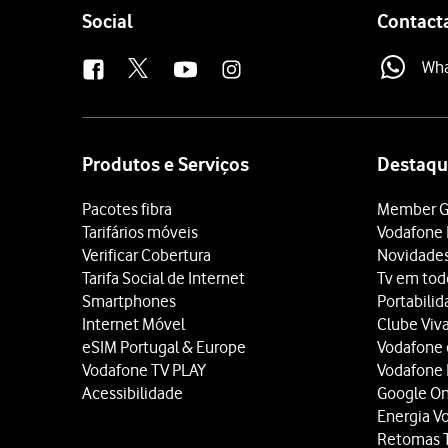
Follow
Social
Contact
us
Wh
Site
map
Produtos e Serviços
Destaqu
Pacotes fibra
Member G
Tarifários móveis
Vodafone 
Verificar Cobertura
Novidade
Tarifa Social de Internet
Tv em tod
Smartphones
Portabili
Internet Móvel
Clube Viv
eSIM Portugal & Europe
Vodafone
Vodafone TV PLAY
Vodafone
Acessibilidade
Google O
Energia V
Retomas 