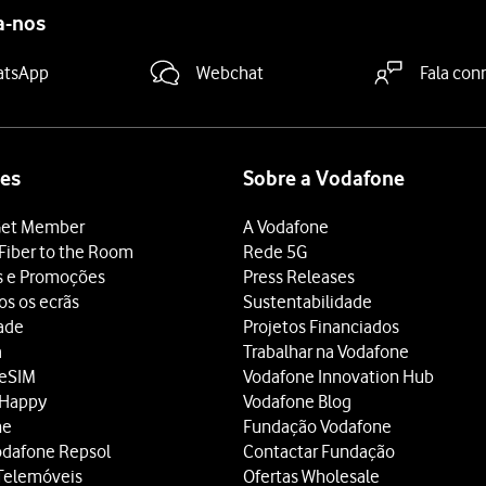
a-nos
atsApp
Webchat
Fala con
es
Sobre a Vodafone
et Member
A Vodafone
Fiber to the Room
Rede 5G
s e Promoções
Press Releases
os os ecrãs
Sustentabilidade
dade
Projetos Financiados
a
Trabalhar na Vodafone
 eSIM
Vodafone Innovation Hub
 Happy
Vodafone Blog
ne
Fundação Vodafone
odafone Repsol
Contactar Fundação
Telemóveis
Ofertas Wholesale