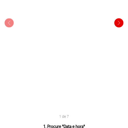
1 de 7
1 de 7
1. Procure "
Data e hora
"