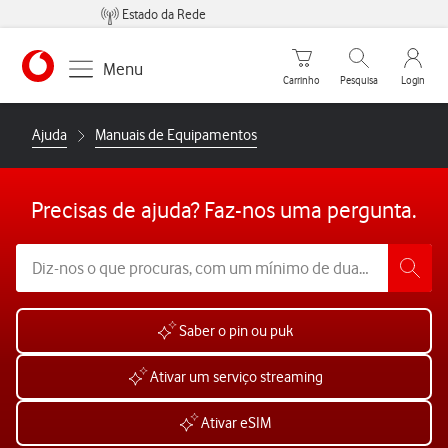
Estado da Rede
Carrinho de compras
Pesquisar
My Vo
Menu
Carrinho
Pesquisa
Login
https://www.vodafone.pt
Ajuda
Manuais de Equipamentos
Precisas de ajuda? Faz-nos uma pergunta.
Saber o pin ou puk
Ativar um serviço streaming
Ativar eSIM