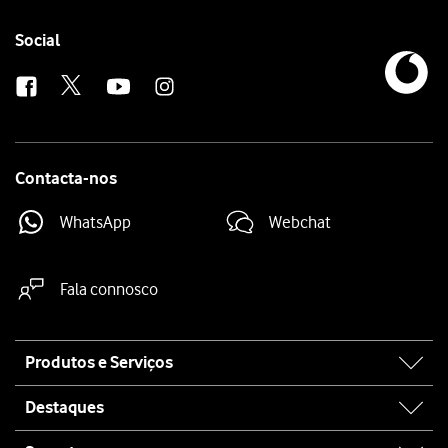
Follow
Social
us
Contacta-nos
WhatsApp
Webchat
Fala connosco
Site
Produtos e Serviços
map
Destaques