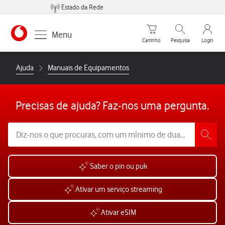
Estado da Rede
Carrinho de compras
Pesquisar
My Vo
Menu
Carrinho
Pesquisa
Login
https://www.vodafone.pt
Ajuda
Manuais de Equipamentos
Precisas de ajuda? Faz-nos uma pergunta.
Saber o pin ou puk
Ativar um serviço streaming
Ativar eSIM