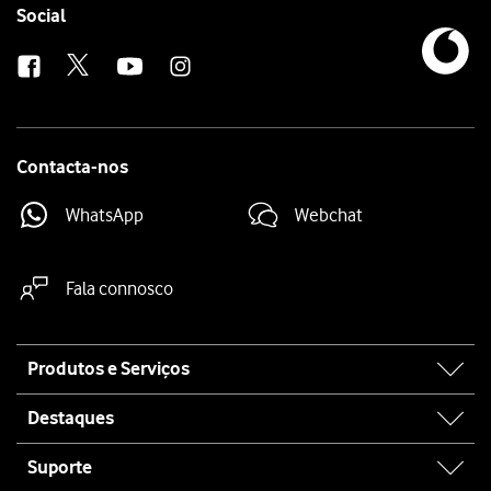
Follow
Social
us
Contacta-nos
WhatsApp
Webchat
Fala connosco
Site
Produtos e Serviços
map
Destaques
Suporte