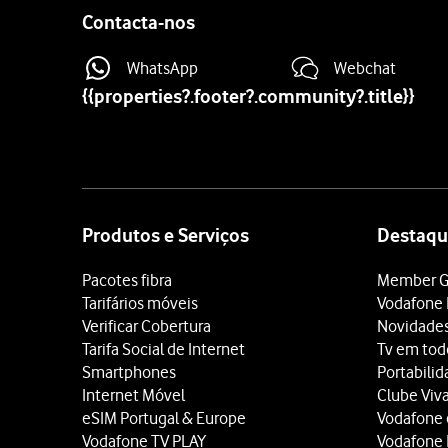
Contacta-nos
WhatsApp
Webchat
{{properties?.footer?.community?.title}}
Site
map
Produtos e Serviços
Destaqu
Pacotes fibra
Member G
Tarifários móveis
Vodafone 
Verificar Cobertura
Novidade
Tarifa Social de Internet
Tv em tod
Smartphones
Portabili
Internet Móvel
Clube Viv
eSIM Portugal & Europe
Vodafone
Vodafone TV PLAY
Vodafone