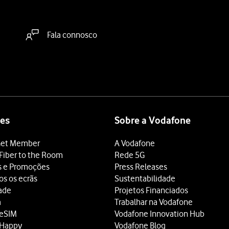
Fala connosco
es
Sobre a Vodafone
et Member
A Vodafone
Fiber to the Room
Rede 5G
s e Promoções
Press Releases
os os ecrãs
Sustentabilidade
dade
Projetos Financiados
a
Trabalhar na Vodafone
 eSIM
Vodafone Innovation Hub
 Happy
Vodafone Blog