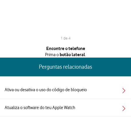
1 de 4
1 de 4
Encontre o telefone
Prima o
.
botão lateral
Perguntas relacionadas
Ativa ou desativa o uso do código de bloqueio
Atualiza o software do teu Apple Watch
Restabelece as definições originais