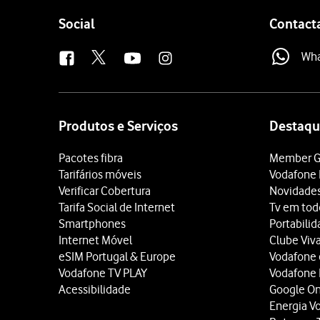
Follow
Social
Contact
us
Wh
Site
map
Produtos e Serviços
Destaqu
Pacotes fibra
Member G
Tarifários móveis
Vodafone 
Verificar Cobertura
Novidade
Tarifa Social de Internet
Tv em tod
Smartphones
Portabili
Internet Móvel
Clube Viv
eSIM Portugal & Europe
Vodafone
Vodafone TV PLAY
Vodafone
Acessibilidade
Google O
Energia V