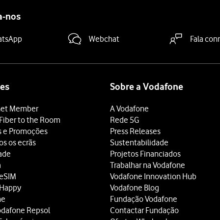
a-nos
atsApp
Webchat
Fala con
es
Sobre a Vodafone
et Member
A Vodafone
Fiber to the Room
Rede 5G
s e Promoções
Press Releases
os os ecrãs
Sustentabilidade
dade
Projetos Financiados
a
Trabalhar na Vodafone
 eSIM
Vodafone Innovation Hub
 Happy
Vodafone Blog
ne
Fundação Vodafone
odafone Repsol
Contactar Fundação