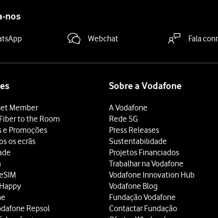
a-nos
atsApp
Webchat
Fala con
es
Sobre a Vodafone
et Member
A Vodafone
Fiber to the Room
Rede 5G
s e Promoções
Press Releases
os os ecrãs
Sustentabilidade
dade
Projetos Financiados
a
Trabalhar na Vodafone
 eSIM
Vodafone Innovation Hub
 Happy
Vodafone Blog
ne
Fundação Vodafone
odafone Repsol
Contactar Fundação