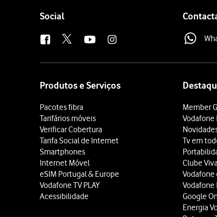
Follow
Social
Contact
us
Wh
Site
map
Produtos e Serviços
Destaqu
Pacotes fibra
Member G
Tarifários móveis
Vodafone 
Verificar Cobertura
Novidade
Tarifa Social de Internet
Tv em tod
Smartphones
Portabili
Internet Móvel
Clube Viv
eSIM Portugal & Europe
Vodafone
Vodafone TV PLAY
Vodafone
Acessibilidade
Google O
Energia V