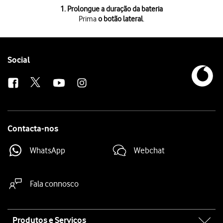
1 de 4
1. Prolongue a duração da bateria
Prima
o botão lateral
.
Prima
o botão lateral
.
Clique em
percentagem de bateria
.
Prima
Modo de baixo consumo
.
Prima
Ativar
.
Follow
Social
Quando ativa o modo de poupança de energia, a utilização de energia
us
Contacta-nos
WhatsApp
Webchat
Fala connosco
Site
Produtos e Serviços