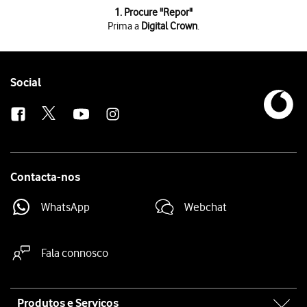
1 de 6
1. Procure "
Repor
"
Prima a
Digital Crown
.
Prima a
Digital Crown
.
Prima
o ícone de definições
.
Prima
Geral
.
Prima
Repor
.
Follow
Social
Prima
Apagar conteúdo e definições
.
us
Prima
Apagar tudo
. Aguarde um momento enquanto o seu Apple Watch re
Contacta-nos
WhatsApp
Webchat
Fala connosco
Site
Produtos e Serviços