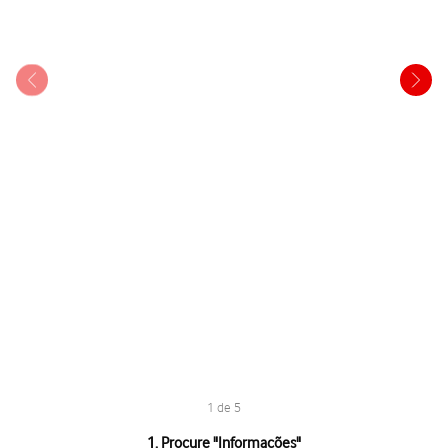
1 de 5
1 de 5
1. Procure "
Informações
"