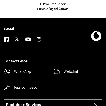
1 de 6
1. Procure "
Repor
"
Prima a
Digital Crown
.
Prima a
Digital Crown
.
Prima
o ícone de definições
.
Prima
Geral
.
Prima
Repor
.
Follow
Social
Prima
Apagar conteúdo e definições
.
us
Prima
Apagar tudo
. Aguarde um momento enquanto o seu Apple Watch re
Contacta-nos
WhatsApp
Webchat
Fala connosco
Site
Produtos e Serviços