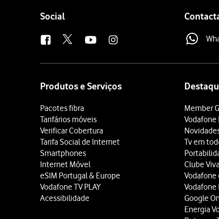
Follow
Social
Contact
us
Wh
Site
map
Produtos e Serviços
Destaqu
Pacotes fibra
Member G
Tarifários móveis
Vodafone 
Verificar Cobertura
Novidade
Tarifa Social de Internet
Tv em tod
Smartphones
Portabili
Internet Móvel
Clube Viv
eSIM Portugal & Europe
Vodafone
Vodafone TV PLAY
Vodafone
Acessibilidade
Google O
Energia V