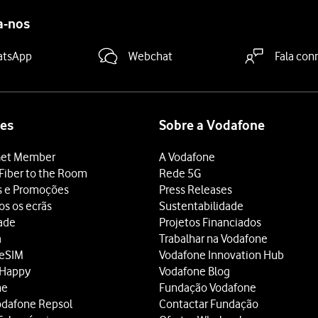
a-nos
atsApp
Webchat
Fala con
es
Sobre a Vodafone
et Member
A Vodafone
Fiber to the Room
Rede 5G
s e Promoções
Press Releases
os os ecrãs
Sustentabilidade
dade
Projetos Financiados
a
Trabalhar na Vodafone
 eSIM
Vodafone Innovation Hub
 Happy
Vodafone Blog
ne
Fundação Vodafone
odafone Repsol
Contactar Fundação