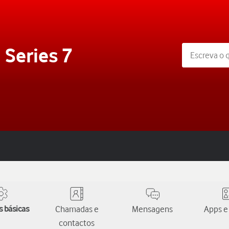
 Series 7
 básicas
Chamadas e
Mensagens
Apps e
contactos