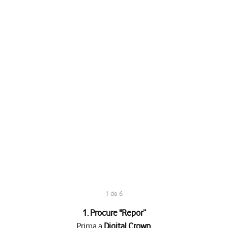
1 de 6
1. Procure "
Repor
”
Prima a
Digital Crown
.