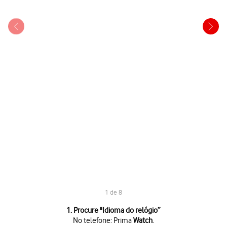
1 de 8
1 de 8
1. Procure "
Idioma do relógio
”
No telefone: Prima
Watch
.