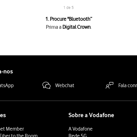
1 de 5
1. Procure "
Bluetooth
”
Prima a
Digital Crown
.
es
.
tooth pretendido
.
ooth deve estar ligado e pronto para estabelecer ligação via Bluet
a-nos
 terminar e voltar ao ecrã inicial.
atsApp
Webchat
Fala con
es
Sobre a Vodafone
et Member
A Vodafone
Fiber to the Room
Rede 5G