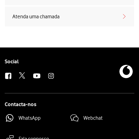
Atenda uma chamada
Follow
Social
us
Contacta-nos
WhatsApp
Webchat
Fala connosco