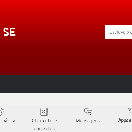
 SE
 básicas
Chamadas e
Mensagens
Apps e
contactos