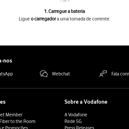
1 de 3
1. Carregue a bateria
Ligue
o carregador
a uma tomada de corrente.
tomada de corrente.
do seu Apple Watch no carregador magnético de modo a que o car
ia em carregamento
for mostrado no ecrã, a bateria está em carr
a-nos
atsApp
Webchat
Fala con
es
Sobre a Vodafone
et Member
A Vodafone
Fiber to the Room
Rede 5G
s e Promoções
Press Releases