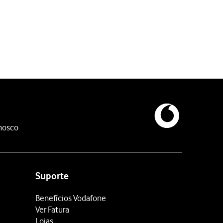
regador fique fixo.
egamento.
nosco
Suporte
Benefícios Vodafone
Ver Fatura
Lojas