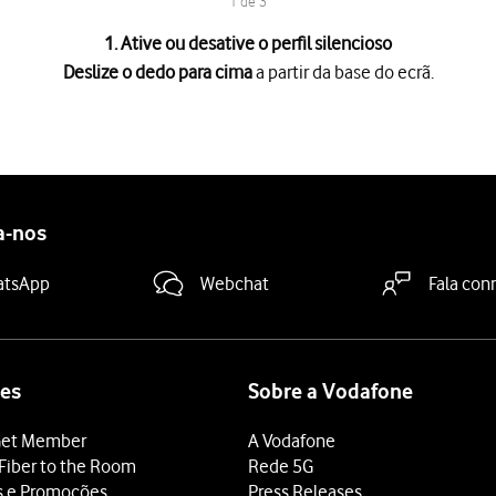
1 de 3
1. Ative ou desative o perfil silencioso
Deslize o dedo para cima
a partir da base do ecrã.
a partir da base do ecrã.
a ativar ou desativar o perfil silencioso.
 terminar e voltar ao ecrã inicial.
a-nos
atsApp
Webchat
Fala con
es
Sobre a Vodafone
et Member
A Vodafone
Fiber to the Room
Rede 5G
s e Promoções
Press Releases