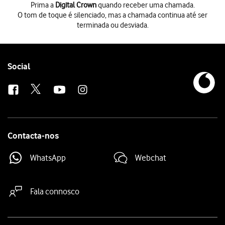
Prima a
Digital Crown
quando receber uma chamada.
O tom de toque é silenciado, mas a chamada continua até ser
terminada ou desviada.
Prima a
Digital Crown
quando receber uma chamada.
O tom de toque é silenciado, mas a chamada continua até ser termina
Prima
o ícone para atender chamadas
.
Prima
o ícone de terminar chamada
para terminar a chamada e voltar ao
Follow
Social
us
Contacta-nos
WhatsApp
Webchat
Fala connosco
Site