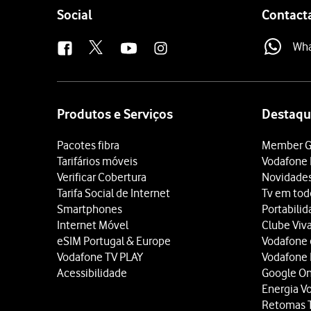
Follow
Social
Contact
us
Wh
Site
map
Produtos e Serviços
Destaqu
Pacotes fibra
Member G
Tarifários móveis
Vodafone 
Verificar Cobertura
Novidade
Tarifa Social de Internet
Tv em tod
Smartphones
Portabili
Internet Móvel
Clube Viv
eSIM Portugal & Europe
Vodafone
Vodafone TV PLAY
Vodafone
Acessibilidade
Google O
Energia V
Retomas 