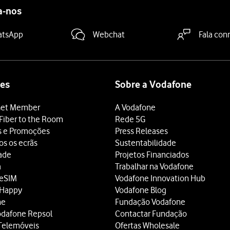
a-nos
atsApp
Webchat
Fala con
es
Sobre a Vodafone
et Member
A Vodafone
Fiber to the Room
Rede 5G
s e Promoções
Press Releases
os os ecrãs
Sustentabilidade
dade
Projetos Financiados
a
Trabalhar na Vodafone
 eSIM
Vodafone Innovation Hub
 Happy
Vodafone Blog
ne
Fundação Vodafone
odafone Repsol
Contactar Fundação
Telemóveis
Ofertas Wholesale