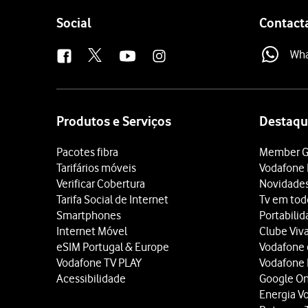
Follow
Social
Contact
us
Wh
Site
map
Produtos e Serviços
Destaqu
Pacotes fibra
Member G
Tarifários móveis
Vodafone 
Verificar Cobertura
Novidade
Tarifa Social de Internet
Tv em tod
Smartphones
Portabili
Internet Móvel
Clube Viv
eSIM Portugal & Europe
Vodafone
Vodafone TV PLAY
Vodafone
Acessibilidade
Google O
Energia V