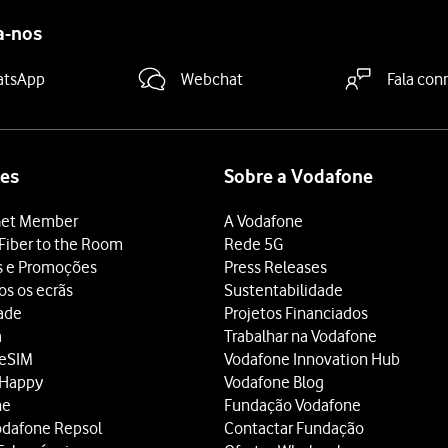
a-nos
atsApp
Webchat
Fala con
es
Sobre a Vodafone
et Member
A Vodafone
Fiber to the Room
Rede 5G
s e Promoções
Press Releases
os os ecrãs
Sustentabilidade
dade
Projetos Financiados
a
Trabalhar na Vodafone
 eSIM
Vodafone Innovation Hub
 Happy
Vodafone Blog
ne
Fundação Vodafone
odafone Repsol
Contactar Fundação