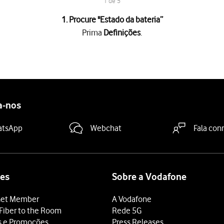
1 de 5
1. Procure "
Estado da bateria
”
Prima
Definições
.
a "Carregamento otimizado"
para ativar ou desativar a função.
 terminar e voltar ao ecrã inicial.
a-nos
atsApp
Webchat
Fala con
es
Sobre a Vodafone
et Member
A Vodafone
Fiber to the Room
Rede 5G
s e Promoções
Press Releases