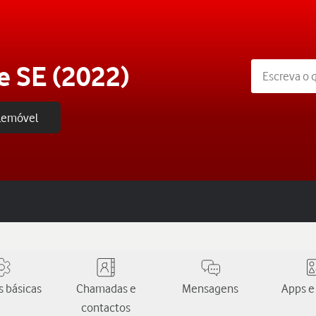
e SE (2022)
elemóvel
 básicas
Chamadas e
Mensagens
Apps e
contactos