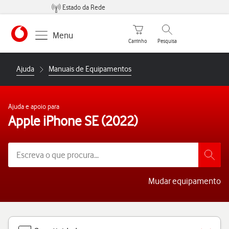
Estado da Rede
Carrinho de compras
Pesquisar
Menu
Carrinho
Pesquisa
https://www.vodafone.pt
Ajuda
Manuais de Equipamentos
Ajuda e apoio para
Apple iPhone SE (2022)
Mudar equipamento