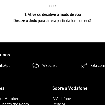
1 de 3
1. Ative ou desative o modo de voo
Deslize o dedo para cima
a partir da base do ecrã.
a partir da base do ecrã.
e voo
para ativar ou desativar a função.
 terminar e voltar ao ecrã inicial.
a-nos
atsApp
Webchat
Fala con
es
Sobre a Vodafone
et Member
A Vodafone
Fiber to the Room
Rede 5G