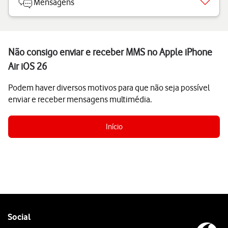
Mensagens
Não consigo enviar e receber MMS no Apple iPhone
Air iOS 26
Podem haver diversos motivos para que não seja possível
enviar e receber mensagens multimédia.
Início
Follow
Social