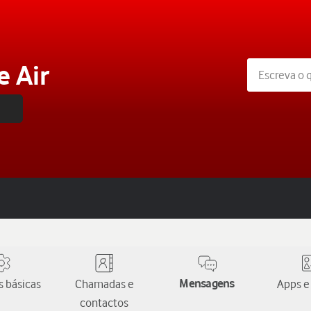
e Air
 básicas
Chamadas e
Mensagens
Apps e
contactos