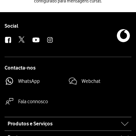
configurado para mensagens curtas.
Quando inserir o seu eSIM no telefone, este será automaticamente co
Follow
Social
us
Contacta-nos
WhatsApp
Webchat
Fala connosco
Site
Produtos e Serviços
map