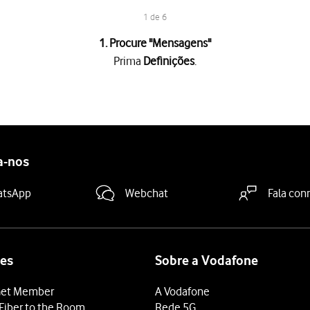
1 de 6
1. Procure "
Mensagens
"
Prima
Definições
.
 "iMessage"
para ativar a função.
a "Enviar como SMS"
para ativar ou desativar a função.
a-nos
essages serão enviadas como mensagens curtas normais caso o ser
deslize o dedo de baixo para cima
a partir da base do ecrã.
atsApp
Webchat
Fala con
es
Sobre a Vodafone
et Member
A Vodafone
Fiber to the Room
Rede 5G